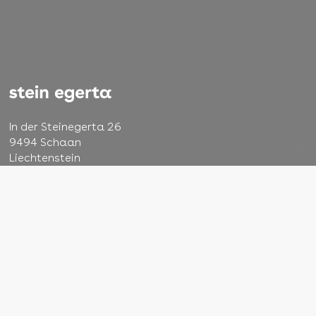
In der Steinegerta 26
9494 Schaan
Liechtenstein
+423 232 48 22
info@steinegerta.li
AGB
Impressum